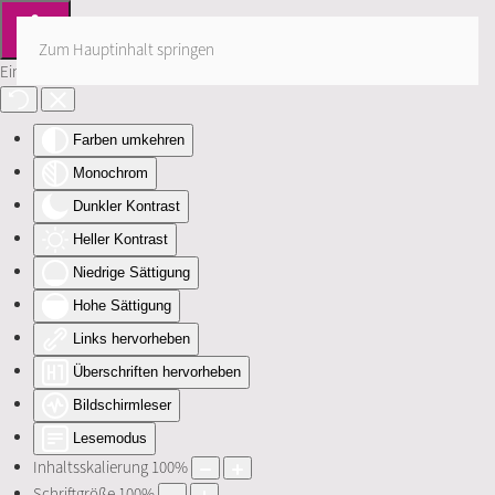
Zum Hauptinhalt springen
Eingabehilfen öffnen
Farben umkehren
Monochrom
Dunkler Kontrast
Heller Kontrast
Niedrige Sättigung
Hohe Sättigung
Links hervorheben
Überschriften hervorheben
Bildschirmleser
Lesemodus
Inhaltsskalierung
100
%
Schriftgröße
100
%