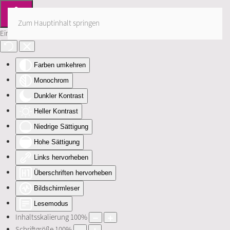
Zum Hauptinhalt springen
Eingabehilfen öffnen
Farben umkehren
Monochrom
Dunkler Kontrast
Heller Kontrast
Niedrige Sättigung
Hohe Sättigung
Links hervorheben
Überschriften hervorheben
Bildschirmleser
Lesemodus
Inhaltsskalierung
100
%
Schriftgröße
100
%