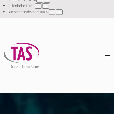
Zeilenhöhe
100
%
Buchstabenabstand
100
%