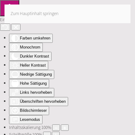
Zum Hauptinhalt springen
Eingabehilfen öffnen
Farben umkehren
Monochrom
Dunkler Kontrast
Heller Kontrast
Niedrige Sättigung
Hohe Sättigung
Links hervorheben
Überschriften hervorheben
Bildschirmleser
Lesemodus
Inhaltsskalierung
100
%
Schriftgröße
100
%