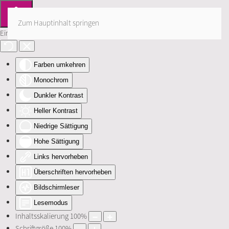
Zum Hauptinhalt springen
Eingabehilfen öffnen
Farben umkehren
Monochrom
Dunkler Kontrast
Heller Kontrast
Niedrige Sättigung
Hohe Sättigung
Links hervorheben
Überschriften hervorheben
Bildschirmleser
Lesemodus
Inhaltsskalierung
100
%
Schriftgröße
100
%