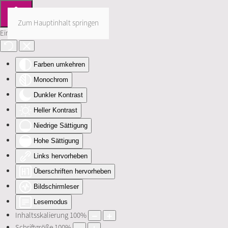
Zum Hauptinhalt springen
Eingabehilfen öffnen
Farben umkehren
Monochrom
Dunkler Kontrast
Heller Kontrast
Niedrige Sättigung
Hohe Sättigung
Links hervorheben
Überschriften hervorheben
Bildschirmleser
Lesemodus
Inhaltsskalierung
100
%
Schriftgröße
100
%