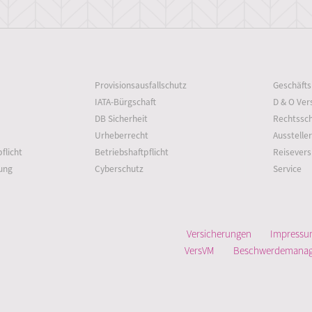
Provisionsausfallschutz
Geschäfts
IATA-Bürgschaft
D & O Ver
DB Sicherheit
Rechtssc
Urheberrecht
Ausstelle
flicht
Betriebshaftpflicht
Reisevers
ung
Cyberschutz
Service
Versicherungen
Impress
VersVM
Beschwerdemana