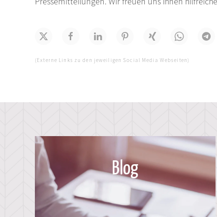
Pressemitteilungen. Wir freuen uns Ihnen hilfreich
(Externe Links zu den jeweiligen Social Media Webseiten)
Blog