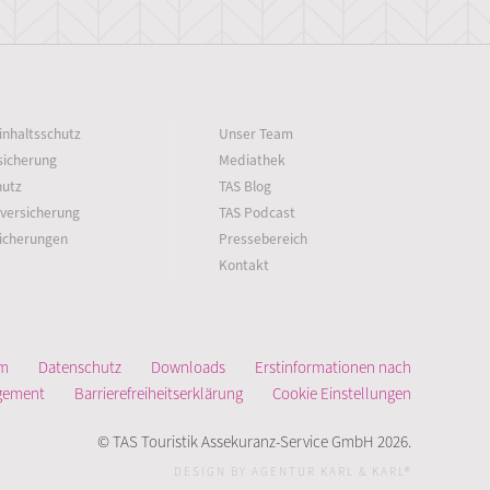
inhaltsschutz
Unser Team
sicherung
Mediathek
hutz
TAS Blog
rversicherung
TAS Podcast
icherungen
Pressebereich
Kontakt
um
Datenschutz
Downloads
Erstinformationen nach
gement
Barrierefreiheitserklärung
Cookie Einstellungen
© TAS Touristik Assekuranz-Service GmbH 2026.
DESIGN BY AGENTUR KARL & KARL®