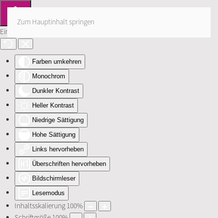
Zum Hauptinhalt springen
Eingabehilfen öffnen
Farben umkehren
Monochrom
Dunkler Kontrast
Heller Kontrast
Niedrige Sättigung
Hohe Sättigung
Links hervorheben
Überschriften hervorheben
Bildschirmleser
Lesemodus
Inhaltsskalierung
100
%
Schriftgröße
100
%