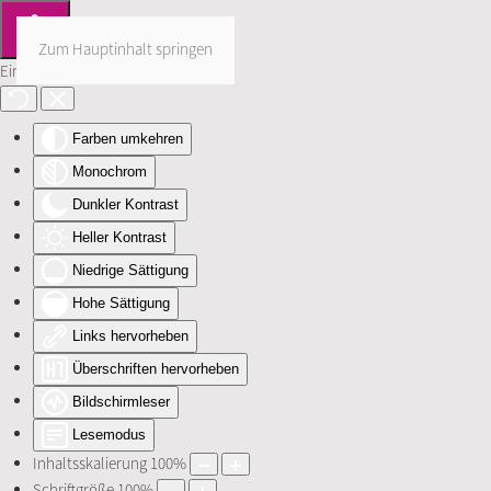
Zum Hauptinhalt springen
Eingabehilfen öffnen
Farben umkehren
Monochrom
Dunkler Kontrast
Heller Kontrast
Niedrige Sättigung
Hohe Sättigung
Links hervorheben
Überschriften hervorheben
Bildschirmleser
Lesemodus
Inhaltsskalierung
100
%
Schriftgröße
100
%