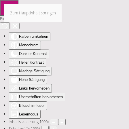
Zum Hauptinhalt springen
Eingabehilfen öffnen
Farben umkehren
Monochrom
Dunkler Kontrast
Heller Kontrast
Niedrige Sättigung
Hohe Sättigung
Links hervorheben
Überschriften hervorheben
Bildschirmleser
Lesemodus
Inhaltsskalierung
100
%
Schriftgröße
100
%